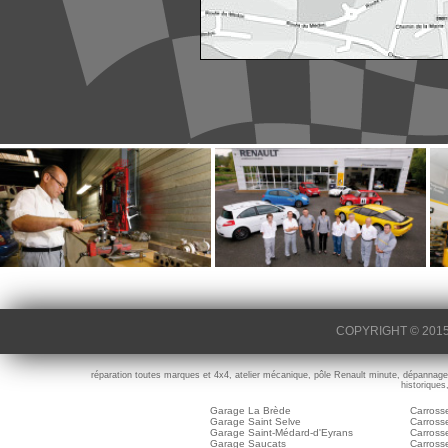
COPYRIGHT © 2015 -
réparation toutes marques et 4x4, atelier mécanique, pôle Renault minute, dépannage, c
historiques
Garage La Brède
Carross
Garage Saint Selve
Carrosse
Garage Saint-Médard-d'Eyrans
Carross
Garage Saucats
Carross