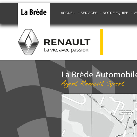
-
-
-
ACCUEIL
SERVICES
NOTRE ÉQUIPE
V