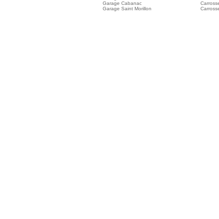
Garage Cabanac
Carross
Garage Saint Morillon
Carrosse